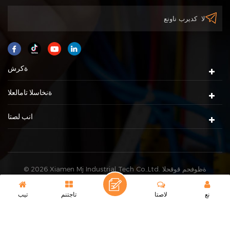
ةكرش
ةنخاسلا تامالعلا
انب لصتا
© 2026 Xiamen Mj Industrial Tech Co.,Ltd. ةظوفحم قوقحلا
XML
|
pametis ةطيرخ
عيمج. |
IPv6 ةموعدم ةكبش
نع
لاصتا
تاجتنم
تيب