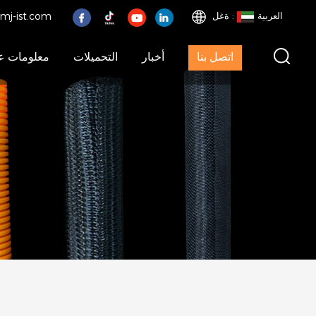
العربية
ةغل :
mj-ist.com
اتصل بنا
أخبار
التحميلات
معلومات عن