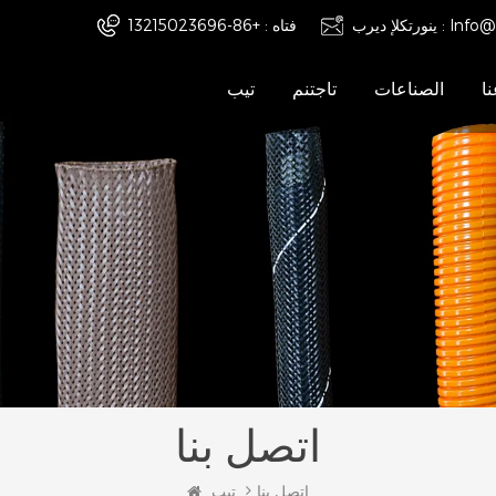
Info@
ينورتكلإ ديرب :
فتاه :
+86-13215023696
ا
الصناعات
تاجتنم
تيب
اتصل بنا
اتصل بنا
تيب