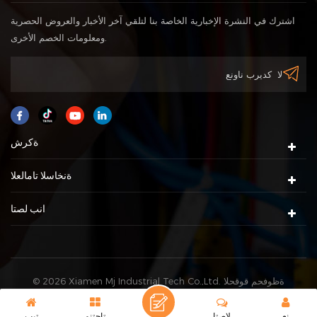
اشترك في النشرة الإخبارية الخاصة بنا لتلقي آخر الأخبار والعروض الحصرية
ومعلومات الخصم الأخرى.
ةكرش
ةنخاسلا تامالعلا
انب لصتا
© 2026 Xiamen Mj Industrial Tech Co.,Ltd. ةظوفحم قوقحلا
XML
|
pametis ةطيرخ
عيمج. |
IPv6 ةموعدم ةكبش
نع
لاصتا
تاجتنم
تيب