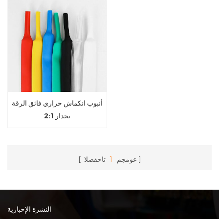
أنبوب انكماش حراري فائق الرقة
بجدار 2:1
عومجم
1
تاحفصلا
النشرة الإخبارية