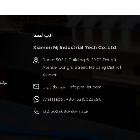
انب لصتا
Xiamen Mj Industrial Tech Co.,Ltd.
Room 502-1, Building 6, 2879 Dongfu
Avenue, Dongfu Street, Haicang District,
Xiamen
بولي
Info@mj-ist.com
ينورتكلإ ديرب :
Whatsapp :
+86 13215023696
فتاه :
+86-13215023696