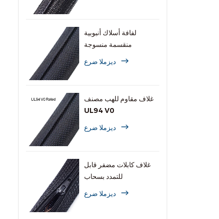
لفافة أسلاك أنبوبية
منقسمة منسوجة
ديزملا ضرع
غلاف مقاوم للهب مصنف
UL94 V0
ديزملا ضرع
غلاف كابلات مضفر قابل
للتمدد بسحاب
ديزملا ضرع