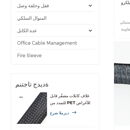
لكرو
قفل وحلقة وصل
المنوال السلكي
ستيكي
اومة
غدة الكابل
اء، بما
Office Cable Management
Fire Sleeve
ةديدج تاجتنم
غلاف كابلات مضفّر قابل
للتمدد من PET للأغراض
العامة
ديزملا ضرع