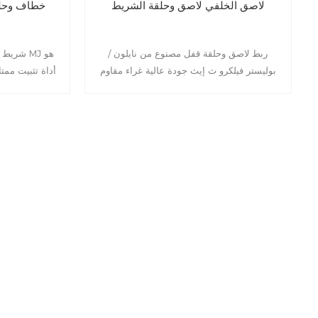
لاصق الخلفي لاصق وحلقة الشريط
خطاف وحلق
ربط لاصق وحلقة قفل مصنوع من نايلون /
شريط ال
بوليستر فيلكرو ث إيث جودة عالية غراء مقاوم
أداة تثبيت ممتا
للماء ولصق ذاتي قوي ، خدمة أطول life.It يمكن
وا
تطبيقها على أي أسطح ملساء من الجدران ،
والبلاستيك ، والخشب ، والنظارات ، إلخ. يعمل
اللاصق ذو الوجهين بشكل رائع في أي منطقة مثل
المنزل ، المكتب ، الخيام ، المدرسة ، السيارة ،
إلخ.