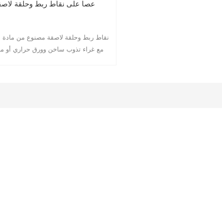
عصا على نقاط ربط وحلقة لاصق
نقاط ربط وحلقة لاصقة مصنوع من مادة ال
مع غراء تذوب ساخن وورق حراري أو م
بالبلاستيك ، يسهل تقشير العملات المع
اللاصقة ، مما يوفر لك الوقت.شائع الاس
كشريط تثبيت للمنزل والمدرسة والم
والمناسبات الأخرى.