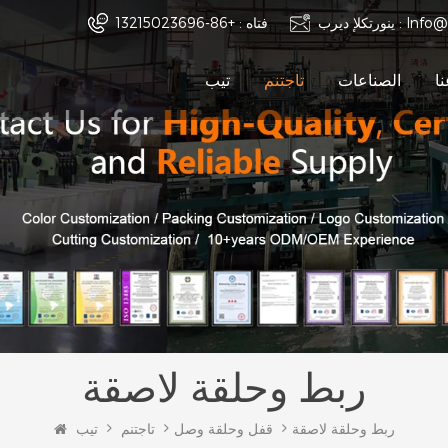
Info@
ينورتكلإ ديرب :
فتاه :
+86-13215023696
ا
الصناعات
تاجتنم
تيب
ربط وحلقة لاصقة
ربط وحلقة لاصقة
قفل وحلقة وصل
تاجتنم
تيب