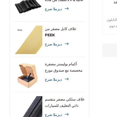
ة
الحرارة
ديزملا ضرع
نايلون
دعوم
غلاف كابل مضفر من
دنية
PEEK
تخدام
ديزملا ضرع
كتب
أكمام بوليستر مضفرة
مخصصة مع صندوق موزع
ديزملا ضرع
غلاف سلكي مضفر منقسم
ذاتي التغليف للسيارات
ديزملا ضرع