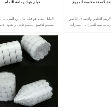
ة لاصقة مقاومة للحريق
فيلم هوك وحلقة اللحام
ربط الحلقي والخطاف اللاصق MJ هو
زة مناسبة للطيران , السيارات ,
مصمم لتجميع المنسوجات , والجلود الاص
لتطبيقات الصناعية
والركائز الأخرى بما في ذلك pvcs .