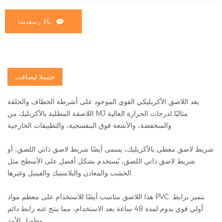
نآلا رسفتسا
جتنملا ليصافت
يعد اللاصق الأكريليكي القوي الموجود على أشرطة الخطاف والحلقة
اللاصقة المطلية بالأكريليك من MJ مثاليًا لدرجات الحرارة العالية
والمنخفضة، والأشعة فوق البنفسجية، والتطبيقات الخارجية.
شريط لاصق مغطى بالأكريليك، يسمى أيضًا شريط لاصق ذاتي اللصق، أو
شريط لاصق ذاتي اللصق، يُستخدم بشكل أفضل على الأسطح مثل
الخشب والمعادن والبلاستيك والفينيل وغيرها.
هذا اللاصق مناسب أيضًا للاستخدام على معظم مواد PVC. يتميز برابط
أولي قوي يدوم لمدة 48 ساعة بعد الاستخدام، مما ينتج عنه رابط دائم
وطويل الأمد.