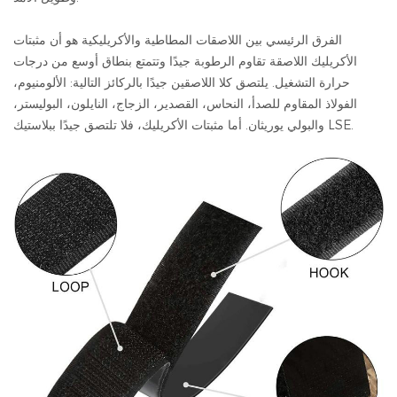
الفرق الرئيسي بين اللاصقات المطاطية والأكريليكية هو أن مثبتات
الأكريليك اللاصقة تقاوم الرطوبة جيدًا وتتمتع بنطاق أوسع من درجات
حرارة التشغيل. يلتصق كلا اللاصقين جيدًا بالركائز التالية: الألومنيوم،
الفولاذ المقاوم للصدأ، النحاس، القصدير، الزجاج، النايلون، البوليستر،
والبولي يوريثان. أما مثبتات الأكريليك، فلا تلتصق جيدًا ببلاستيك LSE.