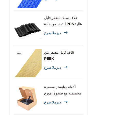
غلاف سلك مضفر قابل
للتمدد من مادة PPS عالية
الحرارة
ديزملا ضرع
غلاف كابل مضفر من
PEEK
ديزملا ضرع
أكمام بوليستر مضفرة
مخصصة مع صندوق موزع
ديزملا ضرع