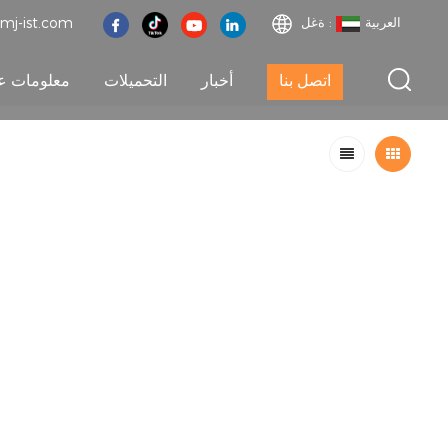
العربية
ةغل :
mj-ist.com
اتصل بنا
أخبار
التحميلات
معلومات عن