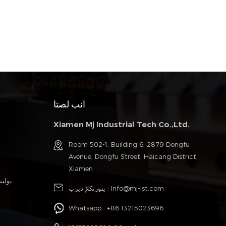
انب لصتا
Xiamen Mj Industrial Tech Co.,Ltd.
Room 502-1, Building 6, 2879 Dongfu
Avenue, Dongfu Street, Haicang District,
Xiamen
بولي
Info@mj-ist.com
ينورتكلإ ديرب :
Whatsapp :
+86 13215023696