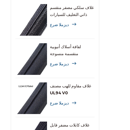
غلاف سلكي مضفر منقسم
ذاتي التغليف للسيارات
ديزملا ضرع
لفافة أسلاك أنبوبية
منقسمة منسوجة
ديزملا ضرع
غلاف مقاوم للهب مصنف
UL94 V0
ديزملا ضرع
غلاف كابلات مضفر قابل