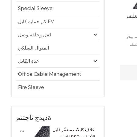
Special Sleeve
غليف
كم حماية كابل EV
قفل وحلقة وصل
 يوفر
ختلف
المنوال السلكي
بيب وما
لصلب
غدة الكابل
سهولة
Office Cable Management
Fire Sleeve
ةديدج تاجتنم
غلاف كابلات مضفّر قابل