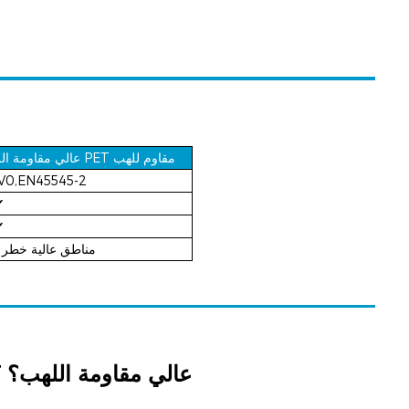
غلاف PET مقاوم للهب
عالي مقاومة الل
V0,
EN45545-2
✔
✔
مناطق عالية خطر 
الغلاف المضفر القابل للتمدد من PET عالي مقاومة اللهب
؟