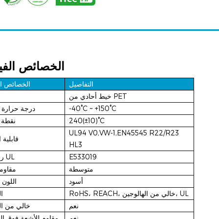
الخصائص الفيز
التفاصيل
الخصائص الف
خيط أحادي من PET
-40°C ~ +150°C
درجة حرارة 
240(±10)°C
نقطة ا
UL94 V0,VW-1,EN45545 R22/R23
قابلية 
HL3
E533019
رقم ملف UL
متوسطة
مقاومة
أسود
اللون 
RoHS، REACH، خالي من الهالوجين، UL
ا
نعم
خالي من ال
نعم
مقاوم للأشعة فوق ال