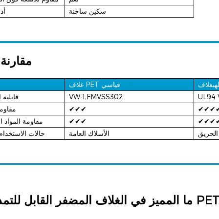
سكين ساخنة
أد
مقارنة 
هب
غلاف PET قياسي
UL94 
VW-1,FMVSS302
قابلية 
✔✔✔
✔✔✔
مقاومة
✔✔✔
✔✔✔
مقاومة المواد ال
الحريق
الأسلاك العامة
حالات الاستخدام 
ما المميز في