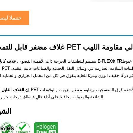
جتنملا ليص
مضفر قابل للتمدد من PET عالي مقاومة اللهب
م خيوط
غلاف كابلات مضفر E-FLEX® FR
مصمم للتطبيقات الحرجة ذات الأهمية القصوى،
أحادي
لأشعة فوق البنفسجية، ويقاوم معظم الزيوت والوقودات
إن
نطاق درجات حرارة التشغيل.
الشائعة والمذيبات. يحافظ على أداء عالٍ في
الشه