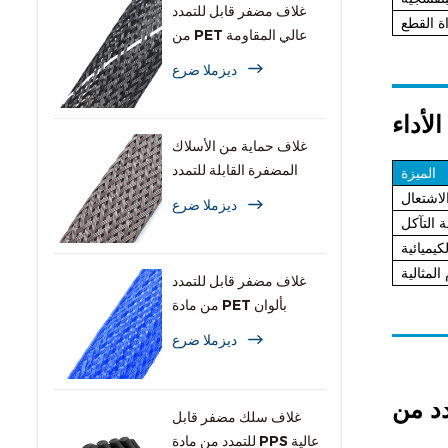
غلاف مضفر قابل للتمدد
اة القطع
من PET عالي المقاومة
للاشتعال
ديزملا ضرع
الأداء
غلاف حماية من الأسلاك
المضفرة القابلة للتمدد
الميزة
والمقاومة للقوارض
الاشتعال
ديزملا ضرع
 التآكل
كيميائية
المثالية
غلاف مضفر قابل للتمدد
من مادة PET بألوان
متعددة للكابلات
ديزملا ضرع
غلاف سلك مضفر قابل
للتمدد من مادة PPS عالية