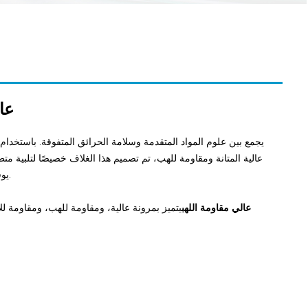
غلاف 
يجمع بين علوم المواد المتقدمة وسلامة الحرائق المتفوقة. باستخدا
يوفر درعًا خفيف الوزن ومرنًا للغاية يتفوق في كل من التحمل الحراري والحماية الميكانيكية.
الغلاف القابل للتمدد من PET عالي مقاومة اللهب
يتميز بمرونة عالية، ومقاومة للهب، ومقاومة ل