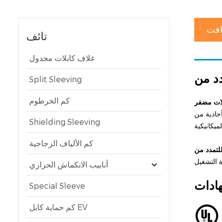
افت
تائف
غلاف كابلات مجدول
Split Sleeving
كم الخرطوم
ة من PET عالية المتانة ومقاومة للهب، تم تصميم هذا الغلاف خصيصًا لتلبية متطلبات السلامة الصارمة في وسائل النقل الحديثة والصناعات عالية التقنية.
Shielding Sleeving
كم الألياف الزجاجية
أنابيب الانكماش الحراري
ادات
Special Sleeve
كم حماية كابل EV