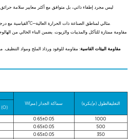
ليس مجرد إطفاء ذاتي، بل متوافق مع أكثر معايير سلامة حرائق ا
يتفوق على أكمام PET القياسية مع درجة حرارة تشغيل مستمرة تبلغ 150°C—مثالي لمناطق الصناعة ذات الحرارة العالية.
مقاومة البيئات القاسية:
مقاومة للوقود ورذاذ الملح ومواد التنظيف. م
التغليف
الطول (م/بكرة)
سماكة الجدار (مم)
W
الحد الأقصى (O)
0.65±0.05
1000
0.65±0.05
500
0.65±0.05
350