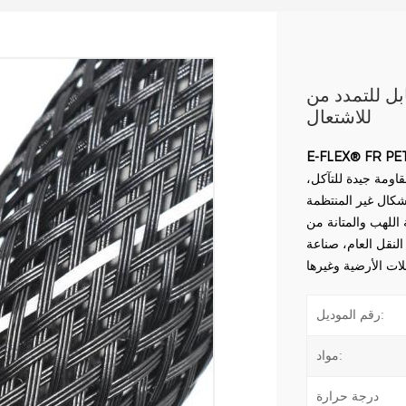
من PET عالي المقاومة
للاشتعال
E-FLEX® FR
PET
قاومة جيدة للتآكل،
ظمة، FR هو الخيار المثالي
ة اللهب والمتانة من
لنقل العام، صناعة
رقم الموديل:
مواد:
درجة حرارة