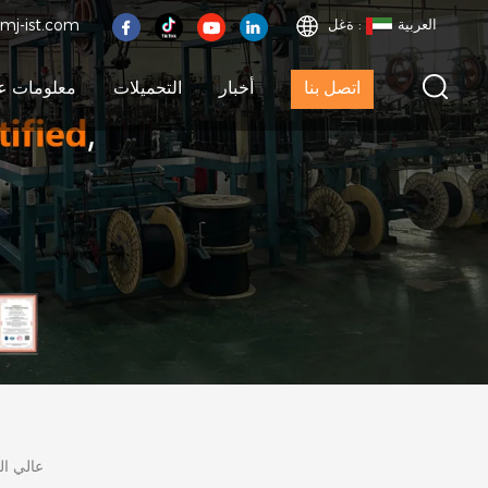
العربية
ةغل :
mj-ist.com
اتصل بنا
أخبار
التحميلات
معلومات عن
غلاف مضفر قابل ل