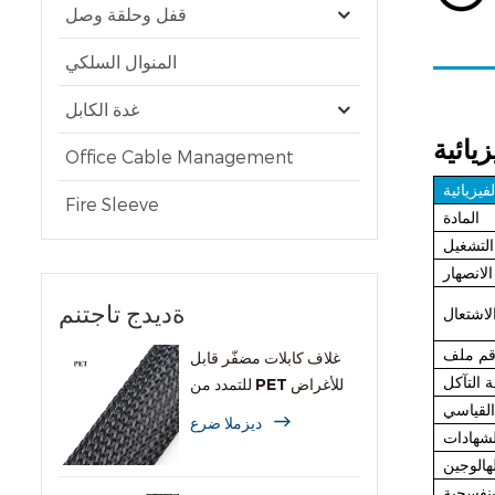
قفل وحلقة وصل
المنوال السلكي
غدة الكابل
يائية
Office Cable Management
يزيائية
Fire Sleeve
المادة
التشغيل
لانصهار
ةديدج تاجتنم
الاشتعال
غلاف كابلات مضفّر قابل
 التآكل
للتمدد من PET للأغراض
القياسي
العامة
ديزملا ضرع
لشهادات
هالوجين
بنفسجية