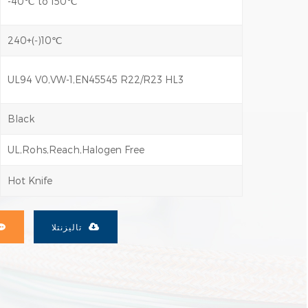
-40℃ to 150℃
240+(-)10℃
UL94 V0,VW-1,EN45545 R22/R23 HL3
Black
UL,Rohs,Reach,Halogen Free
Hot Knife
تاليزنتلا