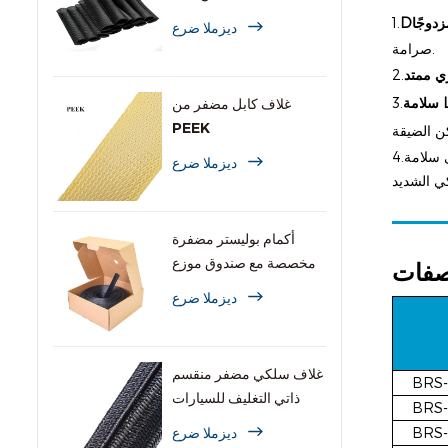
الحرارة
1.
D
ديزملا ضرع
صرامة.
2.
3.
غلاف كابل مضفر من
PEEK
ى سلامة
4.
ديزملا ضرع
أكمام بوليستر مضفرة
مخصصة مع صندوق موزع
صفات
ديزملا ضرع
غلاف سلكي مضفر منقسم
BRS-
ذاتي التغليف للسيارات
BRS-
ديزملا ضرع
BRS-