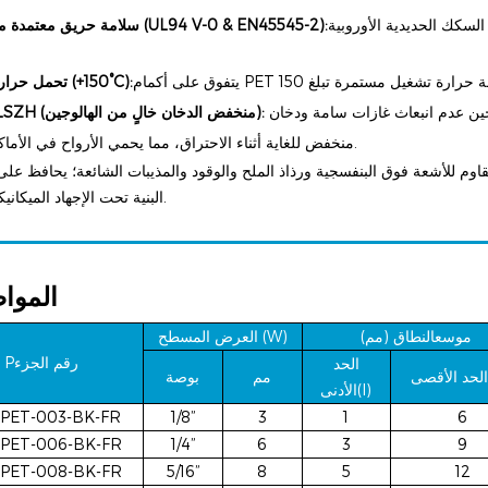
لسكك الحديدية الأوروبية
سلامة حريق معتمدة مزدوجًا (UL94 V-0 & EN45545-2):
تحمل حراري ممتد (+150°C):
مقاومة ممتازة للتآكل والمذيبات والزيوت. يضمن البناء الخالي من الهالوجين عدم انبعاث غازات سامة ودخان
سلامة LSZH (منخفض الدخان خالٍ من الهالوجين):
منخفض للغاية أثناء الاحتراق، مما يحمي الأرواح في الأماكن الضيقة.
قاوم للأشعة فوق البنفسجية ورذاذ الملح والوقود والمذيبات الشائعة؛ يحافظ عل
البنية تحت الإجهاد الميكانيكي الشديد.
الموا
موسع
النطاق (مم)
W)
العرض المسطح (
رقم الجزء
P
الحد
مم
بوصة
(I)
الأدنى
PET-003-BK-FR
1/8”
3
1
6
PET-006-BK-FR
1/4”
6
3
9
PET-008-BK-FR
5/16”
8
5
12