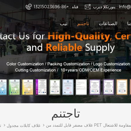
Info@
ينورتكلإ ديرب :
فتاه :
+86-13215023696
ا
الصناعات
تاجتنم
تيب
تاجتنم
لتمدد من PET عالي المقاومة للاشتعال
غلاف كابلات مجدول
ت