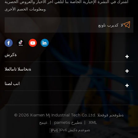
اشترك في النشرة الإخبارية الخاصة بنا لتلقي آخر الأخبار والعروض الحصرية
ومعلومات الخصم الأخرى.
ةكرش
ةنخاسلا تامالعلا
انب لصتا
© 2026 Xiamen Mj Industrial Tech Co.,Ltd. ةظوفحم قوقحلا
XML
|
pametis ةطيرخ
عيمج. |
IPv6 ةموعدم ةكبش