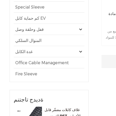
Special Sleeve
مادة
كم حماية كابل EV
قفل وحلقة وصل
 تحمّلاً
 للمواد
المنوال السلكي
نظمة
ايةً
غدة الكابل
الخراطيم من -70 درجة مئوية
 يستخدم
Office Cable Management
اطيم في
Fire Sleeve
ةديدج تاجتنم
غلاف كابلات مضفّر قابل