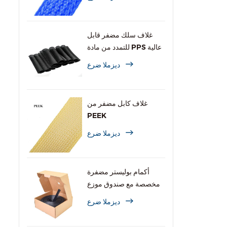
غلاف سلك مضفر قابل
للتمدد من مادة PPS عالية
الحرارة
ديزملا ضرع
غلاف كابل مضفر من
PEEK
ديزملا ضرع
أكمام بوليستر مضفرة
مخصصة مع صندوق موزع
ديزملا ضرع