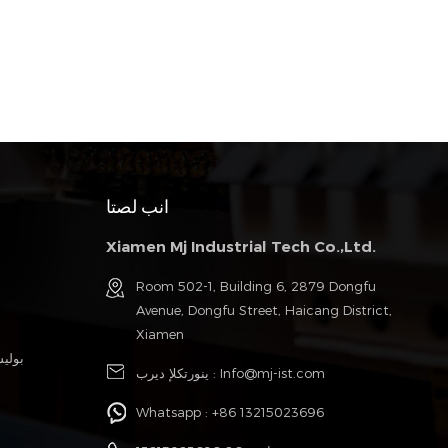
انب لصتا
Xiamen Mj Industrial Tech Co.,Ltd.
Room 502-1, Building 6, 2879 Dongfu
Avenue, Dongfu Street, Haicang District,
Xiamen
بولي
Info@mj-ist.com
ينورتكلإ ديرب :
Whatsapp :
+86 13215023696