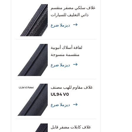
غلاف سلكي مضفر منقسم
ذاتي التغليف للسيارات
ديزملا ضرع
لفافة أسلاك أنبوبية
منقسمة منسوجة
ديزملا ضرع
غلاف مقاوم للهب مصنف
UL94 V0
ديزملا ضرع
غلاف كابلات مضفر قابل