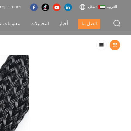
العربية
ةغل :
mj-ist.com
اتصل بنا
أخبار
التحميلات
معلومات عن