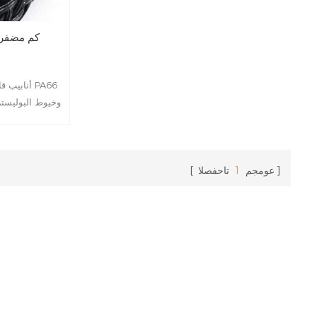
كم مضفر ق
أنابيب قا
وخيوط البوليستر
. يتم استخدامها
والسكك الحديد
عومجم
1
تاحفصلا