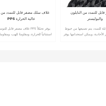
ابل للتمدد من النايلون
غلاف سلك مضفر قابل للتمدد من 
والبوليستر
PPS عالية الحرارة
بلة للتمدد يتم تصنيعها من خيوط PA66
غلاف مضفر قابل للتوسيع من PPS يوفر
 الأحادية، ويمكن استخدامها يوفر
استثنائياً للحرارة، ومقاومةً للهب، ومقاومةً
تغطية أكثر من 90% للأسلاك، ويمكن ثنيه بسهولة
الكيميائية. صُمم للبيئات القاسية مثل أ
 في الأسلاك الكهربائية للسيارات
الطيران والسيارات والصناعة، ويوفر حم
ية، وهي عبارة عن هيكل خفيف
موثوقةً للكابلات و
الوزن.
إلى +200 درجة مئوية. ) خيط أحادي،
على نطاق واسع لحماية الكابلات أو الخر
البيئات ذات درجات الحرارة العالية