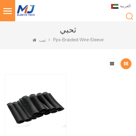
العربية
ثحبي
Pps-Braided-Wire-Sleeve
تيب