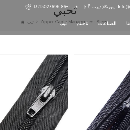
ثحبي
Info@
ينورتكلإ ديرب :
فتاه :
+86-13215023696
Zipper-Cable-Management-Sleeve
تيب
ا
الصناعات
تاجتنم
تيب