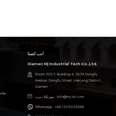
انب لصتا
Xiamen Mj Industrial Tech Co.,Ltd.
Room 502-1, Building 6, 2879 Dongfu
Avenue, Dongfu Street, Haicang District,
Xiamen
بولي
Info@mj-ist.com
ينورتكلإ ديرب :
Whatsapp :
+86 13215023696