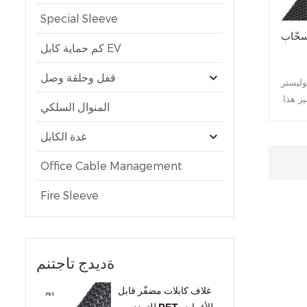
Special Sleeve
سحّاب
كم حماية كابل EV
قفل وحلقة وصل
وليستر
يز هذا
المنوال السلكي
ت غلاف
غدة الكابل
Office Cable Management
Fire Sleeve
ةديدج تاجتنم
غلاف كابلات مضفّر قابل