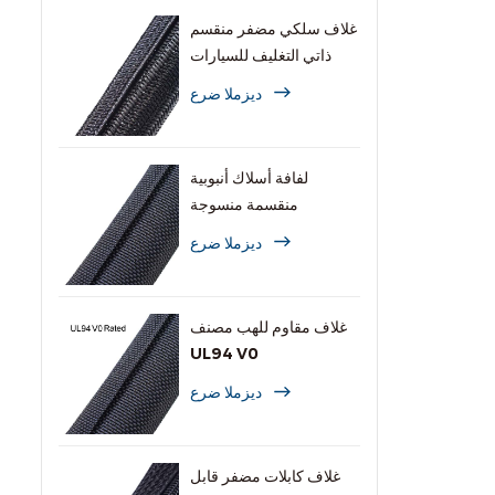
غلاف سلكي مضفر منقسم
ذاتي التغليف للسيارات
ديزملا ضرع
لفافة أسلاك أنبوبية
منقسمة منسوجة
ديزملا ضرع
غلاف مقاوم للهب مصنف
UL94 V0
ديزملا ضرع
غلاف كابلات مضفر قابل