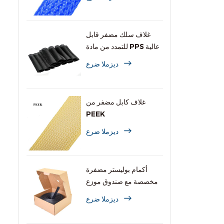
غلاف سلك مضفر قابل
للتمدد من مادة PPS عالية
الحرارة
ديزملا ضرع
غلاف كابل مضفر من
PEEK
ديزملا ضرع
أكمام بوليستر مضفرة
مخصصة مع صندوق موزع
ديزملا ضرع