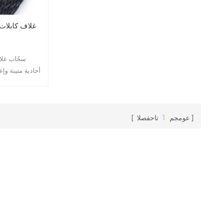
غلاف كابلات
بسحّاب آمن شد
لكابلات السحّاب
وهو مصمم لتجم
عومجم
1
تاحفصلا
إلى فصل أي موص
بسحّاب بمرونة وق
سهل الاستخدام 
غير المنتظمة م
ومقاومة عالية للتآكل.