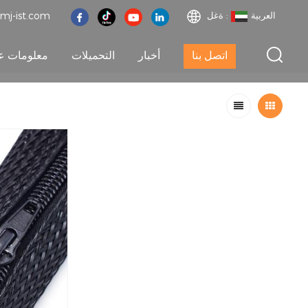
العربية
ةغل :
mj-ist.com
اتصل بنا
أخبار
التحميلات
معلومات عن