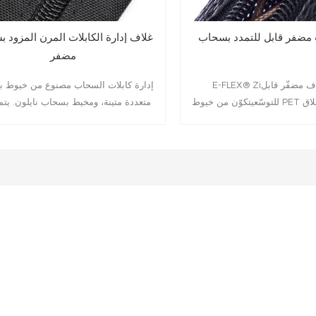
 مضفر قابل للتمدد بسحاب
غلاف إدارة الكابلات المرن المزود ب
مضفر
E-FLEX® Ziسحّاب غلاف مضفّر قابل
إدارة كابلات السحاب مصنوع من خيوط ب
للتوسّعيتكوّن من خيوط PET أحادية متينة وإغلاق
متعددة متينة، ومخيط بسحاب نايلون. يتم
يد التحمل. إنه الغلاف النهائي
النوع من أغطية السحاب بتعدد استخداما
 وحل إدارة الكابلات مع السحّاب،
الكابل، وحماية 360 درجة للغطاء المضفر.
يع الكابلات بسرعة دون الحاجة
لات. يتميز هذا الغلاف الفاخر
ابلية توسّع ممتازتين، مما يجعله
لتجميع كمية كبيرة من الأسلاك
ع توفير أقصى حماية ضد الغبار