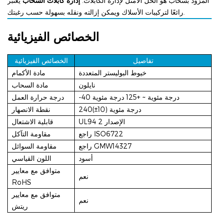
المزود بسحّاب هو الحل الأمثل لإدارة الكابلات.
إدارة كابلات السحاب
يعتبر
رائعًا لتركيبات الأسلاك ويمكن إزالته ونقله بسهولة حسب رغبتك.
الخصائص الفيزيائية
تفاصيل
الخصائص الفيزيائية
خيوط البوليستر المتعددة
مادة الأكمام
نايلون
مادة السحاب
-40 درجة مئوية ~ +125 درجة مئوية
درجة حرارة العمل
240(±10) درجة مئوية
نقطة الانصهار
UL94 الإصدار 2
قابلية الاشتعال
راجع ISO6722
مقاومة التآكل
راجع GMW14327
مقاومة السوائل
أسود
اللون القياسي
متوافق مع معايير
نعم
RoHS
متوافق مع معايير
نعم
ريتش