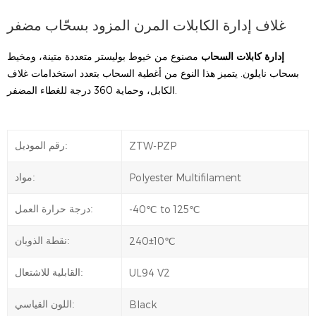
غلاف إدارة الكابلات المرن المزود بسحّاب مضفر
إدارة كابلات السحاب
مصنوع من خيوط بوليستر متعددة متينة، ومخيط
بسحاب نايلون. يتميز هذا النوع من أغطية السحاب بتعدد استخدامات غلاف
الكابل، وحماية 360 درجة للغطاء المضفر.
ZTW-PZP
رقم الموديل:
Polyester Multifilament
مواد:
-40℃ to 125℃
درجة حرارة العمل:
240±10℃
نقطة الذوبان:
UL94 V2
القابلية للاشتعال:
Black
اللون القياسي: