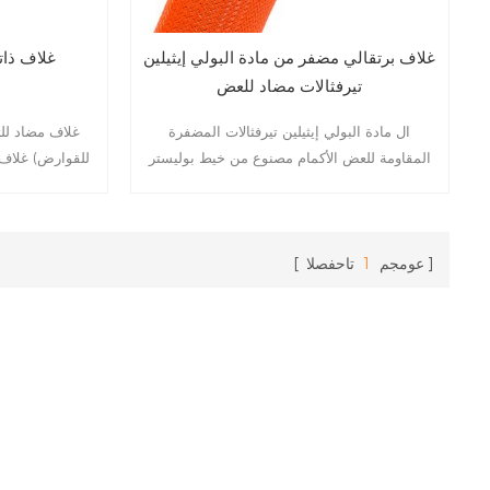
غلاف برتقالي مضفر من مادة البولي إيثيلين
غلاف ذات
تيرفثالات مضاد للعض
ال مادة البولي إيثيلين تيرفثالات المضفرة
غلاف مضاد لل
المقاومة للعض الأكمام مصنوع من خيط بوليستر
للقوارض) غلاف ح
معدل (PET) أحادي النسج بدقة، وتم إضافة
اللف، مصنوع من
مكونات تقوية خاصة مقاومة للعض لمنع القوارض
صُمم لحماية حزم
والحيوانات الأليفة بشكل فعال من عض وإتلاف
التآكل الميكا
خطوط الأنابيب الناعمة مثل الكابلات والأسلاك.
عومجم
1
تاحفصلا
الخارجي. يتمي
التركيب دون 
يُحسّن بشكل كبير من كفاءة الأسلاك وسلامتها.