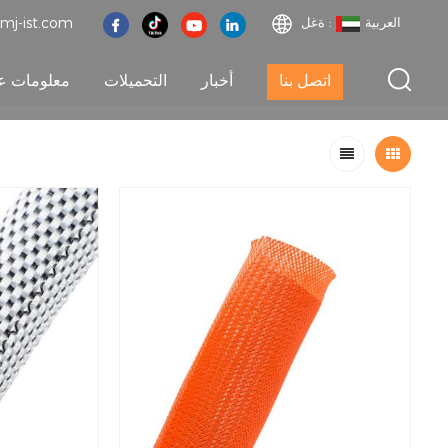
العربية
ةغل :
mj-ist.com
اتصل بنا
أخبار
التحميلات
معلومات عن