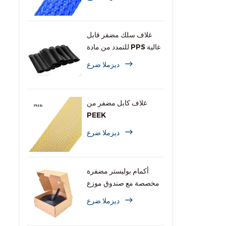
غلاف سلك مضفر قابل
للتمدد من مادة PPS عالية
الحرارة
ديزملا ضرع
غلاف كابل مضفر من
PEEK
ديزملا ضرع
أكمام بوليستر مضفرة
مخصصة مع صندوق موزع
ديزملا ضرع