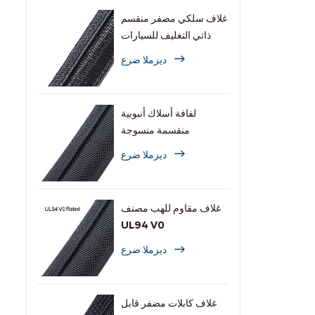
غلاف سلكي مضفر منقسم
ذاتي التغليف للسيارات
ديزملا ضرع
لفافة أسلاك أنبوبية
منقسمة منسوجة
ديزملا ضرع
غلاف مقاوم للهب مصنف
UL94 V0
ديزملا ضرع
غلاف كابلات مضفر قابل