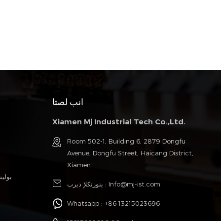
انب لصتا
Xiamen Mj Industrial Tech Co.,Ltd.
Room 502-1, Building 6, 2879 Dongfu
Avenue, Dongfu Street, Haicang District,
Xiamen
بولي
Info@mj-ist.com
ينورتكلإ ديرب :
Whatsapp :
+86 13215023696