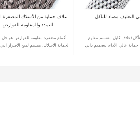
ي التغليف مضاد للتآكل
غلاف حماية من الأسلاك المضفرة ال
للتمدد والمقاومة للقوارض
تآكل (غلاف كابل منقسم مقاوم
أكمام مضفرة مقاومة للقوارض هو حل 
ماية عالي الأداء، بتصميم ذاتي
لحماية الأسلاك، مصمم لمنع الأضرار التي 
 الألياف الزجاجية والبوليستر.
القوارض، مثل الجرذان والسناجب وغير
 الأسلاك والكابلات والأنابيب من
الحيوانات القارضة. منسوج من خيط بولي إ
نيكي والقوارض والتآكل البيئي
تيرفثالات عالي الجودة، ومعالج بمادة م
ز بتركيبه الفريد بسرعة وسهولة
متخصصة مضادة للقوارض، يوفر هذا الغلا
الحاجة إلى أدوات إضافية، مما
ميكانيكية ممتازة، ومقاومة كيميائية، وقوة
مثبتة للقوارض.