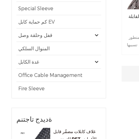
Special Sleeve
قابلة
كم حماية كابل EV
قفل وحلقة وصل
متطور
تسببها
المنوال السلكي
ها من
يثيلين
غدة الكابل
ضافة
ف حماية
Office Cable Management
 رادعة
Fire Sleeve
ةديدج تاجتنم
غلاف كابلات مضفّر قابل