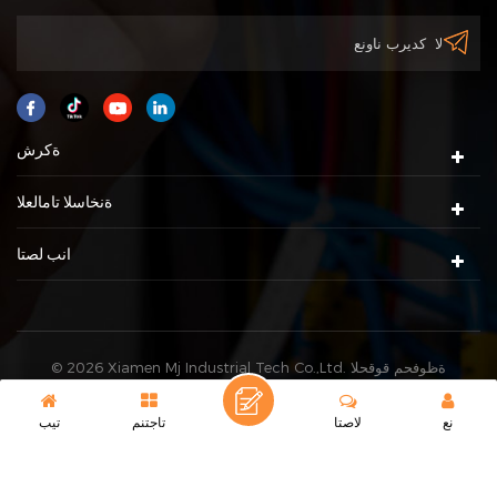
ةكرش
ةنخاسلا تامالعلا
انب لصتا
© 2026 Xiamen Mj Industrial Tech Co.,Ltd. ةظوفحم قوقحلا
XML
|
pametis ةطيرخ
عيمج. |
IPv6 ةموعدم ةكبش
نع
لاصتا
تاجتنم
تيب