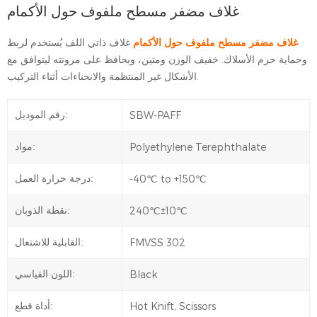
غلاف مضفر مسطح ملفوف حول الأكمام
غلاف مضفر مسطح ملفوف حول الأكمام
غلاف ذاتي اللف يُستخدم لربط
وحماية حزم الأسلاك. خفيف الوزن ومتين، ويحافظ على مرونته ليتوافق مع
الأشكال غير المنتظمة والانحناءات أثناء التركيب.
SBW-PAFF
رقم الموديل:
Polyethylene Terephthalate
مواد:
-40℃ to +150℃
درجة حرارة العمل:
240℃±10℃
نقطة الذوبان:
FMVSS 302
القابلية للاشتعال:
Black
اللون القياسي:
Hot Knift, Scissors
أداة قطع: