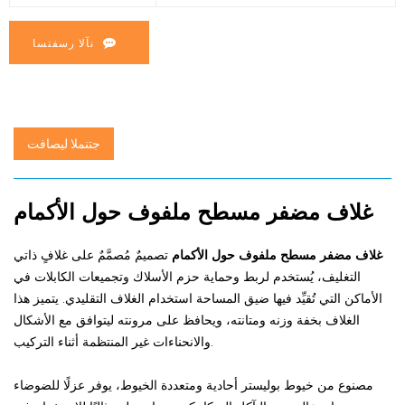
نآلا رسفتسا
جتنملا ليصافت
غلاف مضفر مسطح ملفوف حول الأكمام
غلاف مضفر مسطح ملفوف حول الأكمام
تصميمٌ مُصمَّمٌ على غلافٍ ذاتي
التغليف، يُستخدم لربط وحماية حزم الأسلاك وتجميعات الكابلات في
الأماكن التي تُقيِّد فيها ضيق المساحة استخدام الغلاف التقليدي. يتميز هذا
الغلاف بخفة وزنه ومتانته، ويحافظ على مرونته ليتوافق مع الأشكال
والانحناءات غير المنتظمة أثناء التركيب.
مصنوع من خيوط بوليستر أحادية ومتعددة الخيوط، يوفر عزلًا للضوضاء