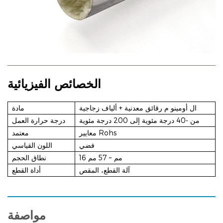
الخصائص الفيزيائية
ال
أومينو
م رقائق معدنية + ألياف زجاجية
مادة
من -40 درجة مئوية إلى 200 درجة مئوية
درجة حرارة العمل
معايير Rohs
معتمد
فضي
اللون القياسي
16 مم ~ 57 مم
نطاق الحجم
آلة القطع، المقص
أداة القطع
مواصفة