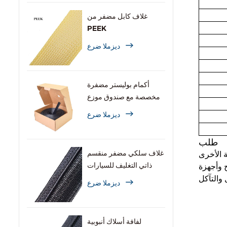
غلاف كابل مضفر من
PEEK
ديزملا ضرع
أكمام بوليستر مضفرة
مخصصة مع صندوق موزع
ديزملا ضرع
طلب
غلاف سلكي مضفر منقسم
ذاتي التغليف للسيارات
 وأجهزة
ديزملا ضرع
لفافة أسلاك أنبوبية