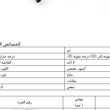
الخصائص الف
بي
 إلى 100 درجة مئوية
درجة حرار
لا أحد
القابلية 
أسود، طبيعي
اللون 
متاح
لون
بنفايات
مقص
أد
م
مقاس
رقم الجزء
)
(مم