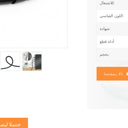
للاشتعال:
اللون القياسي:
شهادة:
أداة قطع:
بحجم:
نآلا رسفتسا
جتنملا ليص