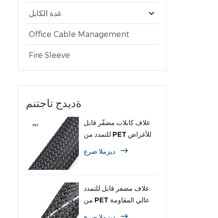
غدة الكابل
Office Cable Management
Fire Sleeve
ةديدج تاجتنم
غلاف كابلات مضفّر قابل
للتمدد من PET للأغراض
العامة
ديزملا ضرع
غلاف مضفر قابل للتمدد
من PET عالي المقاومة
للاشتعال
ديزملا ضرع