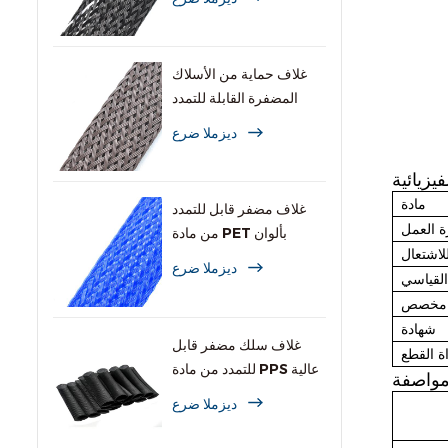
غلاف حماية من الأسلاك
المضفرة القابلة للتمدد
والمقاومة للقوارض
ديزملا ضرع
يزيائية
مادة
غلاف مضفر قابل للتمدد
ة العمل
من مادة PET بألوان
للاشتعال
متعددة للكابلات
ديزملا ضرع
القياسي
 مخصص
شهادة
غلاف سلك مضفر قابل
اة القطع
للتمدد من مادة PPS عالية
واصفة
الحرارة
ديزملا ضرع