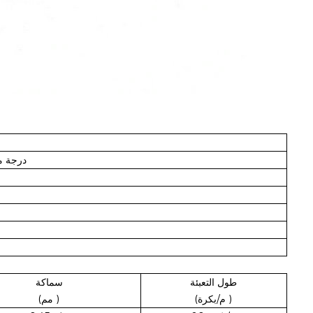
-30 درجة مئوية
طول التعبئة
سماكة
)
(م/بكرة
)
(مم