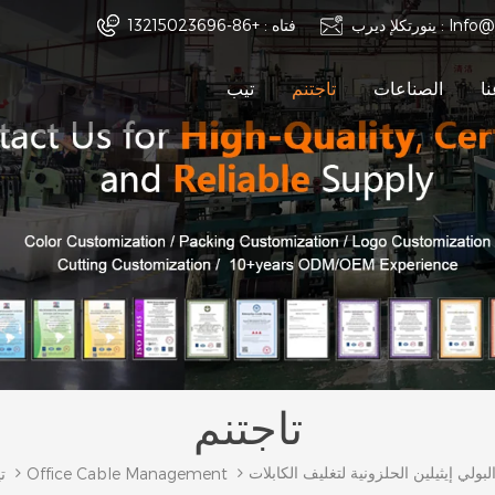
Info@
ينورتكلإ ديرب :
فتاه :
+86-13215023696
ا
الصناعات
تاجتنم
تيب
تاجتنم
البولي إيثيلين الحلزونية لتغليف الكابلات
Office Cable Management
ت