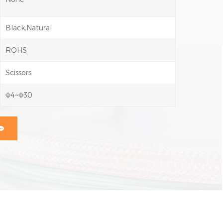
Black,Natural
ROHS
Scissors
Φ4~Φ30