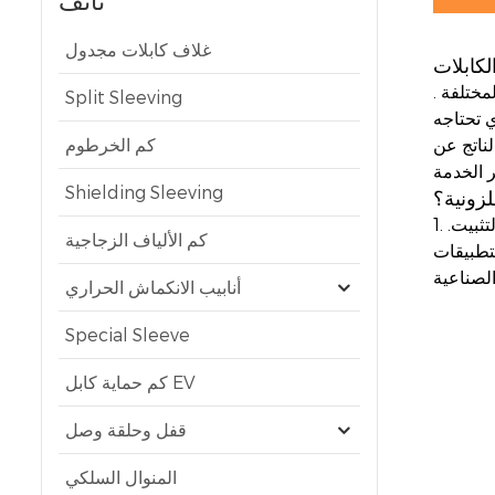
تائف
غلاف كابلات مجدول
لكابلات
لمختلفة
.
Split Sleeving
لناتج عن
كم الخرطوم
Shielding Sleeving
لزونية؟
تثبيت.
كم الألياف الزجاجية
التطبيقات
لصناعية
أنابيب الانكماش الحراري
Special Sleeve
كم حماية كابل EV
قفل وحلقة وصل
المنوال السلكي