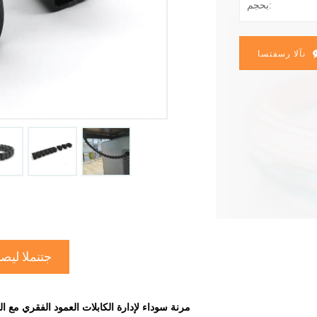
بحجم:
نآلا رسفتسا
جتنملا ليص
مرنة سوداء لإدارة الكابلات العمود الفقري مع 