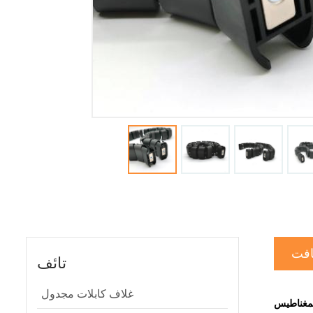
افت
تائف
غلاف كابلات مجدول
المغناطيس