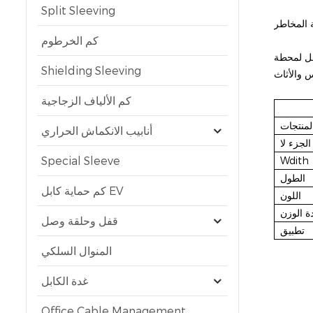
Split Sleeving
كم الخرطوم
ل لمحطة
Shielding Sleeving
كم الألياف الزجاجية
لمنتجات
أنابيب الانكماش الحراري
الجزء لا
Special Sleeve
Wdith
الطول
كم حماية كابل EV
اللون
ة الوزن
قفل وحلقة وصل
تطبيق
المنوال السلكي
غدة الكابل
Office Cable Management