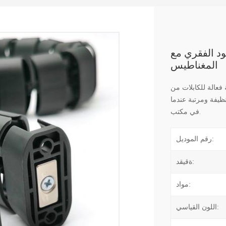
ود الفقري مع
المغناطيس
فعالة للكابلات من
يفة ومرتبة عندما
في مكتب.
رقم الموديل:
ةقيقد:
مواد:
اللون القياسي: