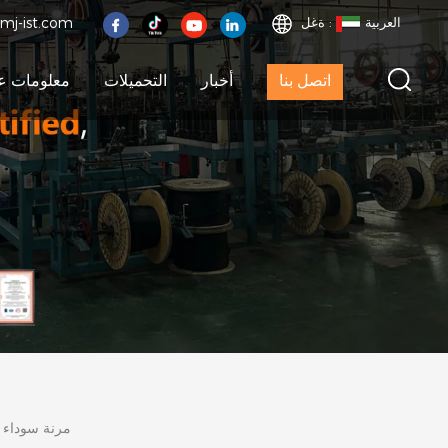
العربية
ةغل :
mj-ist.com
اتصل بنا
أخبار
التحميلات
معلومات عن
مرنة سوداء ل