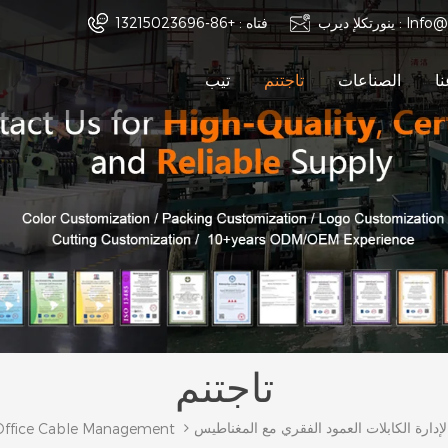
Info@
ينورتكلإ ديرب :
فتاه :
+86-13215023696
ا
الصناعات
تاجتنم
تيب
تاجتنم
إدارة الكابلات العمود الفقري مع المغناطيس
Office Cable Management