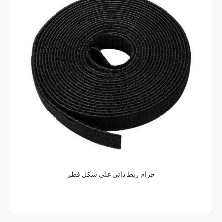
لا تقص على التنازل عن النفس متعدد الأغراض هوك وحلقة