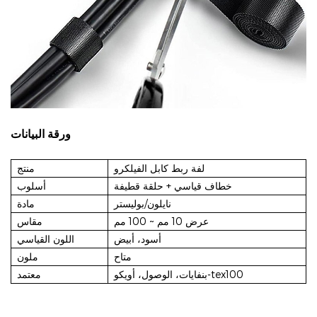
ورقة البيانات
لفة ربط كابل الفيلكرو
منتج
خطاف قياسي + حلقة قطيفة
أسلوب
نايلون/بوليستر
مادة
عرض 10 مم ~ 100 مم
مقاس
أسود، أبيض
اللون القياسي
متاح
ملون
بنفايات، الوصول، أويكو-tex100
معتمد