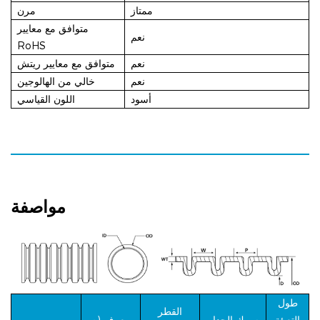
ممتاز
مرن
متوافق مع معايير
نعم
RoHS
نعم
متوافق مع معايير ريتش
نعم
خالي من الهالوجين
أسود
اللون القياسي
مواصفة
طول
القطر
التعبئة
سمك الجدار
معرف (م