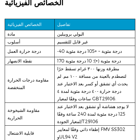
الخصائص الفيزيائية
تفاصيل
الخصائص الفيزيائية
البولي بروبيلين
مادة
غير قابل للتقسيم
أسلوب
-40 درجة مئوية ~ +105 درجة مئوية
درجة حرارة العمل
170 درجة مئوية (+)؛ 10 درجة مئوية
نقطة الانصهار
مطرقة وزنها ٣٠٠ غرام تسقط حرًا
لتصطدم بالعينة من مسافة ١٠٠ مم. لم
مقاومة درجات الحرارة
يحدث أي تشقق أو كسر بعد الاختبار عند
المنخفضة
درجة حرارة -٤٠ درجة مئوية لمدة ٤
ساعات وفقًا لمعيار GBT29106.
لا يوجد هشاشة أو تشقق بعد الاختبار عند
مقاومة الشيخوخة
125 درجة مئوية لمدة 240 ساعة وفقًا
الحرارية
لمعيار الجودة/T29106
إطفاء ذاتي وفقًا لمعايير FMV SS302
قابلية الاشتعال
وUL94 V2