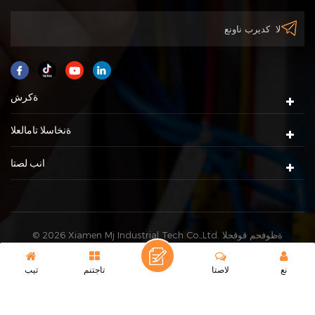
ةكرش
ةنخاسلا تامالعلا
انب لصتا
© 2026 Xiamen Mj Industrial Tech Co.,Ltd. ةظوفحم قوقحلا
XML
|
pametis ةطيرخ
عيمج. |
IPv6 ةموعدم ةكبش
نع
لاصتا
تاجتنم
تيب