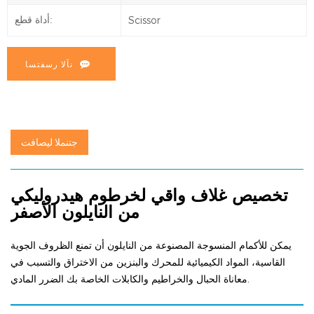
Scissor
أداة قطع:
نآلا رسفتسا
جتنملا ليصافت
تخصيص غلاف واقي لخرطوم هيدروليكي
من النايلون الأصفر
يمكن للأكمام المنسوجة المصنوعة من النايلون أن تمنع الظروف الجوية
القاسية،
المواد الكيميائية للمحرك والبنزين من الاختراق والتسبب في
الضرر المادي.
معاناة الحبال والخراطيم والكابلات الخاصة بك