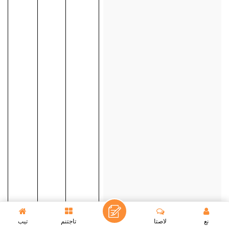
نع
لاصتا
تاجتنم
تيب