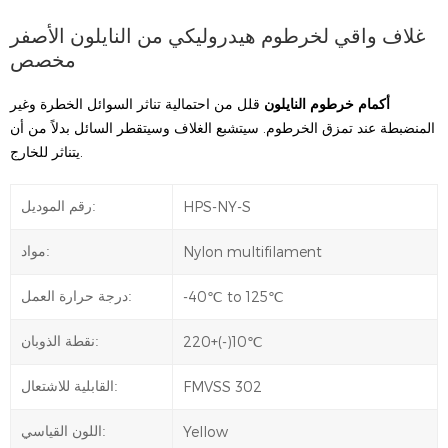
غلاف واقي لخرطوم هيدروليكي من النايلون الأصفر
مخصص
أكمام خرطوم النايلون
قلل من احتمالية تناثر السوائل الخطرة وغير
المنضبطة عند تمزق الخرطوم. سيتشبع الغلاف وسيتقطر السائل بدلاً من أن
يتناثر للخارج.
HPS-NY-S
رقم الموديل:
Nylon multifilament
مواد:
-40℃ to 125℃
درجة حرارة العمل:
220+(-)10℃
نقطة الذوبان:
FMVSS 302
القابلية للاشتعال:
Yellow
اللون القياسي: