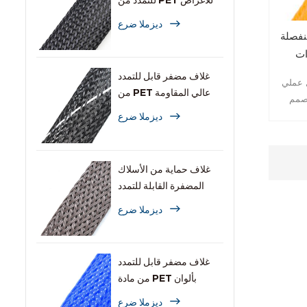
للتمدد من PET للأغراض
العامة
ديزملا ضرع
نفصلة
ات
غلاف مضفر قابل للتمدد
 عملي
من PET عالي المقاومة
مصمم
للاشتعال
بيقات.
ديزملا ضرع
لغلاف
يستوعب
غلاف حماية من الأسلاك
المضفرة القابلة للتمدد
والمقاومة للقوارض
ديزملا ضرع
غلاف مضفر قابل للتمدد
من مادة PET بألوان
متعددة للكابلات
ديزملا ضرع