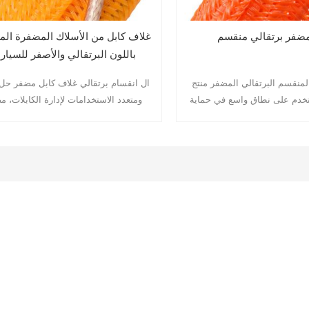
ضفر برتقالي منقسم
غلاف كابل من الأسلاك المضفرة الم
باللون البرتقالي والأصفر للسيار
لمنقسم البرتقالي المضفر منتج
ال انقسام برتقالي غلاف كابل مضفر حل
ستخدم على نطاق واسع في حماية
ومتعدد الاستخدامات لإدارة الكابلات، 
رتها. تصميمه الفريد ذاتي اللف،
لحماية الأسلاك وتنظيمها في مختلف التط
ي الجذاب، وأدائه الممتاز، يجعله
مصنوع من مواد متينة ومرنة، يتميز هذا ا
 مجالات الصناعة والسيارات
بتصميم منفصل يسهل تركيبه وإزالته، و
غيرها. الأنبوب البرتقالي المضفر
أحجام كابلات مختلفة دون الحاجة إلى قطع.
أنبوب مرن منسوج من بوليستر
عالي القوة (PET). يتميز بخاصية اللف الذاتي، أي
ب، تتدحرج الحافة تلقائيًا لمنع
كل. يتميز هذا الأنبوب البرتقالي