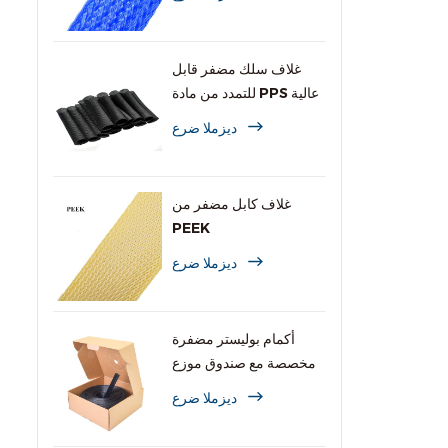
غلاف سلك مضفر قابل
للتمدد من مادة PPS عالية
الحرارة
ديزملا ضرع
غلاف كابل مضفر من
PEEK
ديزملا ضرع
أكمام بوليستر مضفرة
مخصصة مع صندوق موزع
ديزملا ضرع