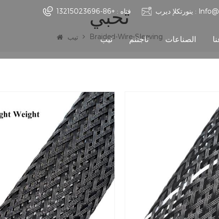
ثحبي
Info@
ينورتكلإ ديرب :
فتاه :
+86-13215023696
Braided-Wire-Sleeving
تيب
ا
الصناعات
تاجتنم
تيب