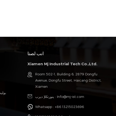
انب لصتا
Xiamen Mj Industrial Tech Co.,Ltd.
Room 502-1, Building 6, 2879 Dongfu
Avenue, Dongfu Street, Haicang District,
Xiamen
بولي
Info@mj-ist.com
ينورتكلإ ديرب :
Whatsapp :
+86 13215023696