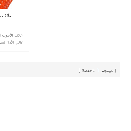
غلاف م
غلاف الأنبوب ا
عالي الأداء يُ
الكابلات وإدا
ومظهره البرتقال
شائعًا في
عومجم
1
تاحفصلا
والإلكترونيات و
ذاتي اللف هو 
عند قطع الأنبو
الارتخاء والتآ
بجماله ووضوحه، مما يسهل التعرف عليه وإدارته.