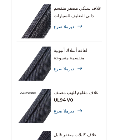
غلاف سلكي مضفر منقسم
ذاتي التغليف للسيارات
ديزملا ضرع
لفافة أسلاك أنبوبية
منقسمة منسوجة
ديزملا ضرع
غلاف مقاوم للهب مصنف
UL94 V0
ديزملا ضرع
غلاف كابلات مضفر قابل