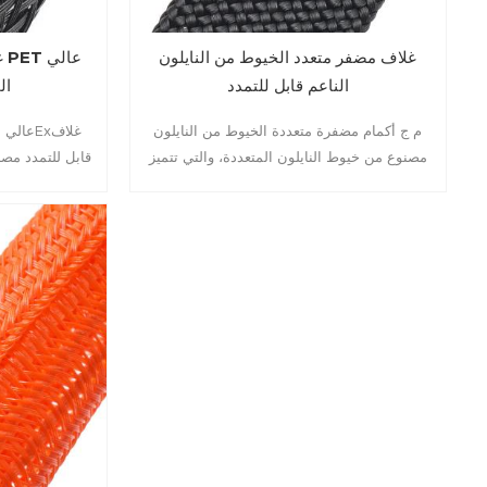
غلاف مضفر متعدد الخيوط من النايلون
غ
الناعم قابل للتمدد
ال
م ج أكمام مضفرة متعددة الخيوط من النايلون
مصنوع من خيوط النايلون المتعددة، والتي تتميز
قابل للتمدد مص
بالنعومة والمرونة ومقاومة التآكل العالية. يستخدم
المتين، خفيف ال
على نطاق واسع لحماية الكابلات في السيارات
للتآكل، ذاتي 
والبحرية والعسكرية والآلات.
للتطبيقات الإلكت
مقاومة اللهب وا
يوصى باستخدامه
صناعة الطيران
الكابلات الأرضية وغيرها.