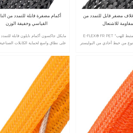
لاف مضفر قابل للتمدد من PET عالي
أكمام مضفرة قابلة للتمدد من النا
مقاومة للاشتعال
القياسي وخفيفة الوزن
E-FLEX® FR PET "عالي مثبط للهبExغلاف
مايكل جاكسون أكمام نايلون قابلة للتمدد
نوع من خيط أحادي من البوليستر
على نطاق واسع لحماية الكابلات الصناعية
وزن، عالي المرونة، مقاومة جيدة
التوصيل والخراطيم بسبب التآكل المفرط .
الإطفاء. سهولة الاستخدام على
الأشكال غير المنتظمة، FR هو الخيار المثالي
رونية والتقنيات العالية حيث تُعد
لمتانة من الاعتبارات الأساسية.
 في تطبيقات مثل النقل العام،
، صناعة السيارات، الاتصالات،