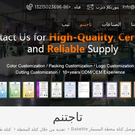
Info@
ينورتكلإ ديرب :
فتاه :
+86-13215023696
ا
الصناعات
تاجتنم
تيب
تاجتنم
 خلال موصل كتلة محطة المسمار
تغذية من خلال كتلة المحطة
كتلة ط