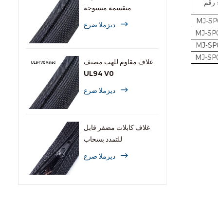
 رقم
منقسمة منسوجة
MJ-SP
ديزملا ضرع
MJ-SP
MJ-SP
MJ-SP
غلاف مقاوم للهب مصنف
UL94 V0
ديزملا ضرع
غلاف كابلات مضفر قابل
للتمدد بسحاب
ديزملا ضرع