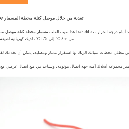
Bakelite تغذية من خلال موصل كتلة محطة المسمار
، والتي تتميز بالعزل ومقاومة التآكل وارتداء مقاومة؛ هم يمكن أن تصمد أمام درجة الحرارة
مصنوعة من bakelite.
هذا طيب القلب
مسمار محطة كتلة موصل
من -35 ℃ إلى 125 ℃، لديك كهربائية لطيفة الموصلية.
س مطلي محطات سبائك الزنك لها استقرار ممتاز ومصلية، يمكن أن تخدمك لفت