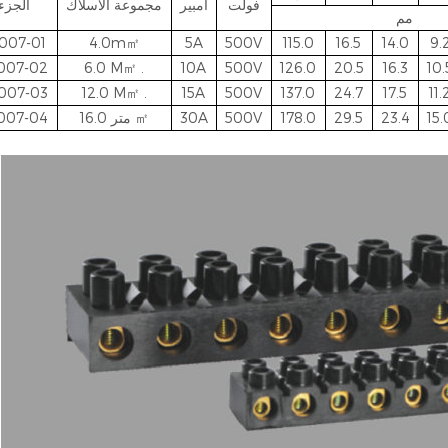
فولت
أمبير
مجموعة الأسلاك
الجزء
مم
007-01
4.0m㎡
5A
500V
115.0
16.5
14.0
9.
007-02
6.0
M㎡ .
10A
500V
126.0
20.5
16.3
10.
007-03
12.0
M㎡ .
15A
500V
137.0
24.7
17.5
11.
15.
23.4
29.5
178.0
500V
30A
㎡
16.0 متر
007-04