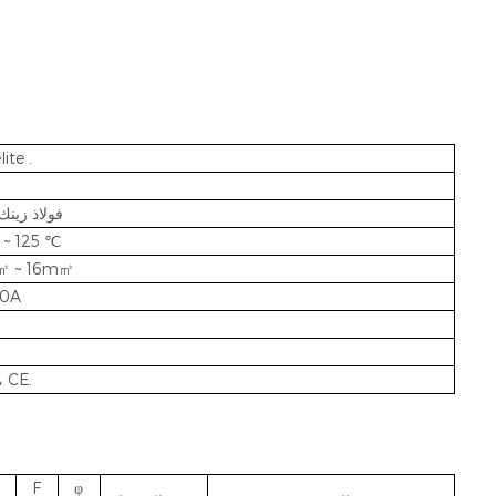
ite .
فولاذ زين
 ~ 125 ℃
㎡ ~ 16m㎡
30A
بنفايات، CE.
F
φ