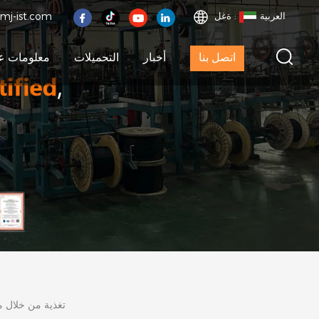
العربية
ةغل :
mj-ist.com
اتصل بنا
أخبار
التحميلات
معلومات عن
Bakelite تغذية من