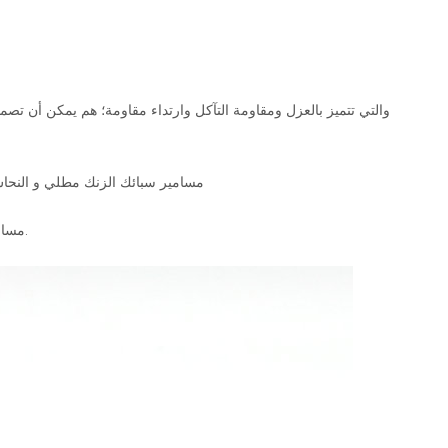
مسامير سبائك الزنك مطلي و النحا
مسامير مجموعة أسلاك آمنة جهة اتصال موثوقة، وتساعد في منع اتصال عرضي مع المحطات.