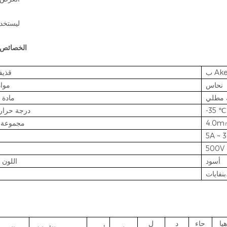
6.Safe ليستخ
الخصائص ا
Akel
ب
قذيف
نحاس
موا
ك مطلي
مادة 
-35 ℃
درجة حرار
4.0m
مجموعة ا
5A ~ 
500V
أسود
اللون 
هيا
حاء
د
ل