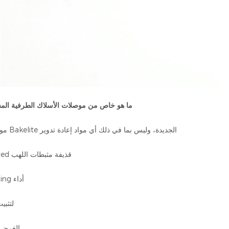
ما هو خاص من موصلات الأسلاك الطرفية المسم
1.100٪ مواد Bakelite الجديدة، وليس بما في ذلك أي مواد إعادة تدوير
2.insulated قذيفة مثبطات اللهب
3.CraMping أداء
4. easy لتثب
5.Multi- الغرض