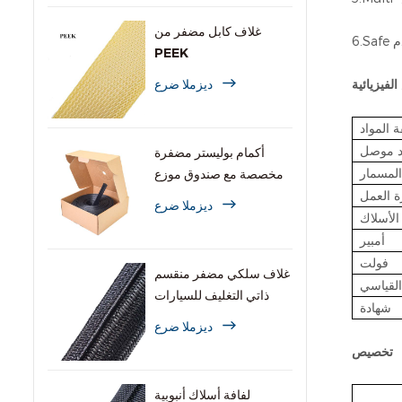
غلاف كابل مضفر من
دم
PEEK
ديزملا ضرع
لفيزيائية
ة المواد
د موصل
أكمام بوليستر مضفرة
المسمار
مخصصة مع صندوق موزع
ة العمل
ديزملا ضرع
لأسلاك
أمبير
فولت
غلاف سلكي مضفر منقسم
القياسي
ذاتي التغليف للسيارات
شهادة
ديزملا ضرع
تخصيص
لفافة أسلاك أنبوبية