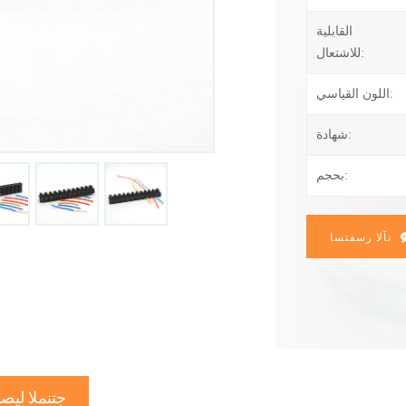
القابلية
للاشتعال:
اللون القياسي:
شهادة:
بحجم:
نآلا رسفتسا
جتنملا ليص