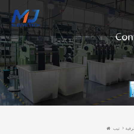
رفية
تيب