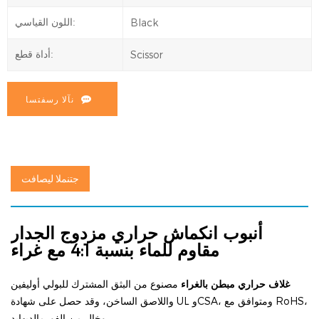
Black
اللون القياسي:
Scissor
أداة قطع:
نآلا رسفتسا
جتنملا ليصافت
أنبوب انكماش حراري مزدوج الجدار
مقاوم للماء بنسبة 4:1 مع غراء
غلاف حراري مبطن بالغراء
مصنوع من البثق المشترك للبولي أوليفين
واللاصق الساخن، وقد حصل على شهادة UL وCSA، ومتوافق مع RoHS،
وخالٍ من الفورمالديهايد.