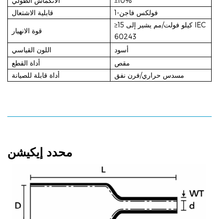
±10%
الانكماش الطولي
فولكس فاجن-1
قابلية الاشتعال
≥15 كيلو فولت/مم يشير إلى IEC
قوة الانهيار
60243
أسود
اللون القياسي
مقص
أداة القطع
مسدس حراري/فرن نفق
أداة قابلة للصيانة
محدد
إيكيشن