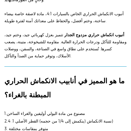
أنبوب الانكماش الحراري الخاص بالسيارات 4:1، مادة لاصقة خاصة بيضاء
ساخنة، وختم أفضل، والحفاظ على معداتك آمنة لفترة طويلة.
أنبوب انكماش حراري مزدوج الجدار
تتميز بعزل كهربائي جيد، وختم جيد،
ومقاومة للتآكل ودرجات الحرارة العالية. مقاومة للشيخوخة، متينة، يصعب
كسرها. تُستخدم على نطاق واسع في الصناعة، والسفن، ووصلات
الأسلاك، وتوفر حماية من الصدأ والتآكل.
ما هو المميز في أنابيب الانكماش الحراري
المبطنة بالغراء؟
1.مصنوع من
مادة البولي أوليفين والغراء الساخن
القطر الأصلي)
:1 نسبة الانكماش (ينكمش إلى 1/4 من حجمه)
2.4
متوفر بمقاسات مختلفة
3.