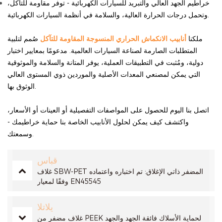
خراطيم الجهد العالي والتبريد للسيارات الكهربائية - توفر مقاومة للتآكل،
وتحمل درجات الحرارة العالية، والسلامة في أنظمة السيارات الكهربائية.
ملكنا
أنابيب الانكماش الحراري المنسوجة المقاومة للتآكل
صُمم لتلبية
المتطلبات الصارمة لصناعة السيارات العالمية. مدعومًا بمعايير اختبار
دولية، ومُثبت في التطبيقات العملية، يوفر المتانة والسلامة والموثوقية
التي يمكن لمصنعي المعدات الأصلية والموردين ذوي المستوى العالي
الوثوق بها.
اتصل بنا اليوم للحصول على المواصفات التفصيلية أو العينات أو الأسعار،
واكتشف كيف يمكن لحلول الأنابيب الخاصة بنا حماية خراطيمك -
وسمعتك.
قباس
غلاف SBW-PET المضفر ذاتي الإغلاق: تم اختباره واعتماده
وفقًا لمعيار EN45545
يلاتلا
غلاف مضفر من PEEK لحماية الأسلاك فائقة الجهد والجهد