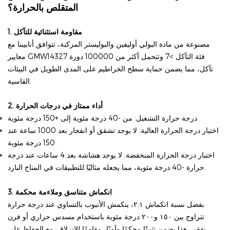
المتقلص بالحرارة؟
1. مقاومة استثنائية للتآكل
مصنوعة من مادة البولي أوليفين والبوليستر المركبة، تتوافق أنابيبنا مع
معايير GMW14327 فئة التآكل >7 وتتحمل أكثر من 100000 دورة
تآكل، مما يضمن حماية سطح الخراطيم على المدى الطويل في البيئات
القاسية.
2. أداء ممتاز في درجات الحرارة
درجة حرارة التشغيل: من -40 درجة مئوية إلى +150 درجة مئوية
اختبار درجة الحرارة العالية: لا يوجد تشقق أو انفجار بعد 1000 ساعة عند
150 درجة مئوية
اختبار درجة الحرارة المنخفضة: لا يوجد هشاشة بعد 4 ساعات عند درجة
حرارة -40 درجة مئوية، مما يجعله مثاليًا للتطبيقات في المناخ البارد.
3. انكماش متناسق وملاءمة محكمة
بفضل نسبة انكماش ٢:١، ينكمش الأنبوب بالتساوي عند درجة حرارة
تتراوح بين ١٥٠ و٢٠٠ درجة مئوية باستخدام مسدس حراري أو فرن
نفقي. هذا يضمن تثبيتًا محكمًا وآمنًا، مقاومًا للانزلاق، مع الحفاظ على