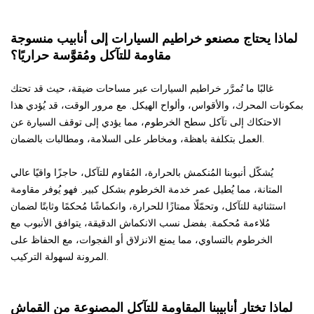
لماذا يحتاج مصنعو خراطيم السيارات إلى أنابيب منسوجة
مقاومة للتآكل ومُقوَّسة حراريًا؟
غالبًا ما تُمرَّر خراطيم السيارات عبر مساحات ضيقة، حيث قد تحتك
بمكونات المحرك، والأقواس، وألواح الهيكل. مع مرور الوقت، قد يُؤدي هذا
الاحتكاك إلى تآكل سطح الخرطوم، مما يؤدي إلى توقف السيارة عن
العمل بتكلفة باهظة، ومخاطر على السلامة، ومطالبات بالضمان.
يُشكّل أنبوبنا المُنكمش بالحرارة، المُقاوم للتآكل، حاجزًا واقيًا عالي
المتانة، مما يُطيل عمر خدمة الخرطوم بشكل كبير. فهو يُوفر مقاومة
استثنائية للتآكل، وتحمّلًا ممتازًا للحرارة، وانكماشًا مُحكمًا وثابتًا لضمان
مُلاءمة مُحكمة. بفضل نسب الانكماش الدقيقة، يتوافق الأنبوب مع
الخرطوم بالتساوي، مما يمنع الانزلاق أو الفجوات، مع الحفاظ على
المرونة لسهولة التركيب.
لماذا تختار أنابيبنا المقاومة للتآكل المصنوعة من القماش