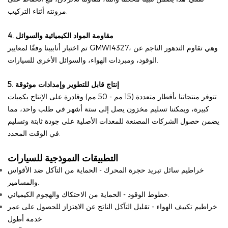
مرونته أثناء التركيب.
4. مقاومة المواد الكيميائية والسوائل
تم اختبار أنابيبنا وفقًا لمعايير GMW14327، وهي تقاوم التدهور الناجم عن
الوقود، ومبردات الهواء، والسوائل الأخرى للسيارات.
5. إنتاج قابل للتطوير وإمدادات موثوقة
تتوفر منتجاتنا بأقطار متعددة (15 مم - 50 مم) وقادرة على الإنتاج بكميات
كبيرة، ويمكننا تسليم مخزون يصل إلى ستة أشهر في طلب واحد، مما
يضمن حصول الشركات المصنعة للمعدات الأصلية على جودة ثابتة وتسليم
في الوقت المحدد.
التطبيقات النموذجية للسيارات
خراطيم سائل تبريد حجرة المحرك - الحماية من التآكل ضد الأقواس
والمسامير.
خطوط الوقود - الحماية من الاحتكاك والهجوم الكيميائي.
خراطيم تكييف الهواء - تقليل التآكل الناتج عن الاهتزاز للحصول على عمر
خدمة أطول.